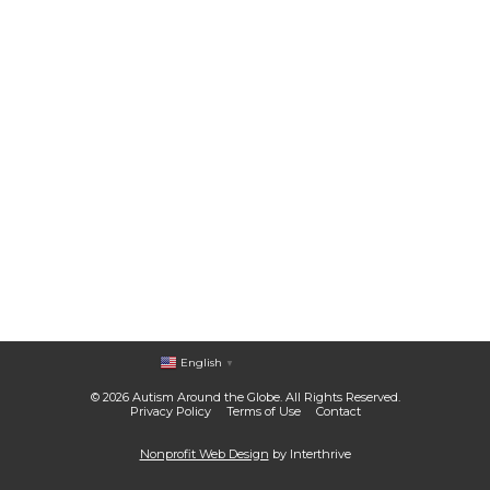
English
▼
© 2026 Autism Around the Globe. All Rights Reserved.
Privacy Policy
Terms of Use
Contact
Nonprofit Web Design
by Interthrive